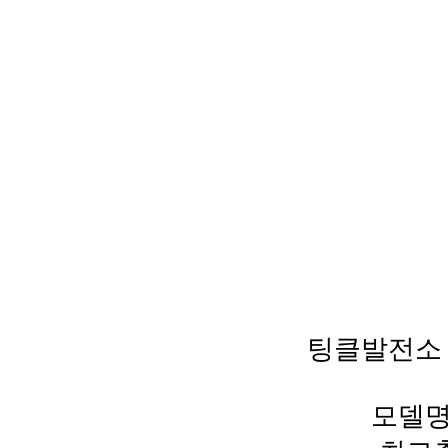
팅클발전소 
모델명 