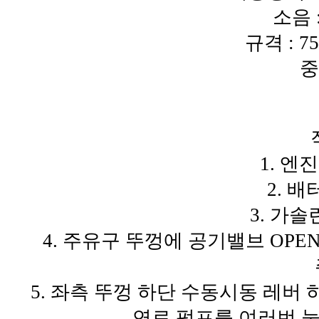
소음 :
규격 : 75
중
1. 
2. 
3. 가
4. 주유구 뚜껑에 공기밸브 OP
5. 좌측 뚜껑 하단 수동시동 레버
연료 펌프를 여러번 