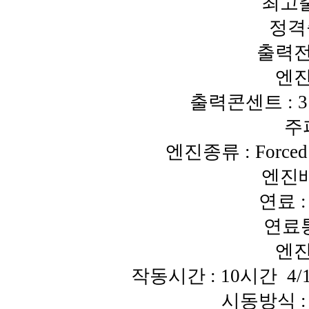
최고출력
정격출
출력전압
엔진
출력콘센트 : 3구
주파
엔진종류 : Forced A
엔진배기
연료 :
연료통 
엔진
작동시간 : 10시간 4/1 L
시동방식 : 자동