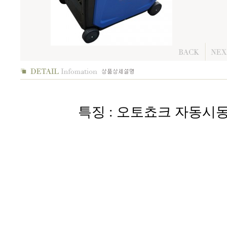
특징 : 오토쵸크 자동시동,