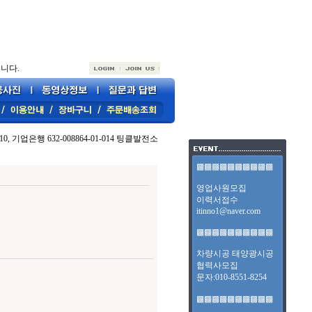
니다.
10, 기업은행 632-008864-01-014 팅클발전소
▩▩▩▩▩▩▩▩▩▩
영업사원모집
이력서접수
itinno1@naver.com
▩▩▩▩▩▩▩▩▩▩
차량시공 태양광시공
협력사모집
문자:010-8551-8254
▩▩▩▩▩▩▩▩▩▩