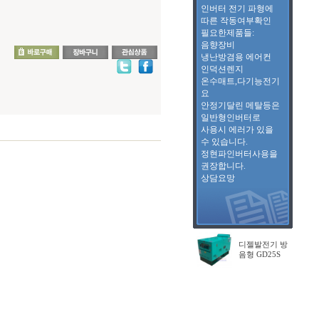
인버터 전기 파형에
따른 작동여부확인
필요한제품들:
음향장비
냉난방겸용 에어컨
인덕션렌지
온수매트,다기능전기
요
안정기달린 메탈등은
일반형인버터로
사용시 에러가 있을
수 있습니다.
정현파인버터사용을
권장합니다.
상담요망
디젤발전기 방
음형 GD25S