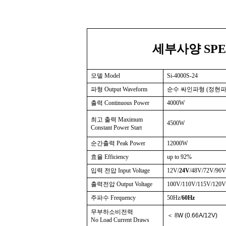
세부사양 SPEC
모델 Model
Si-4000S-24
파형 Output Waveform
순수 싸인파형 (정현파) Pu
출력 Continuous Power
4000W
최고 출력 Maximum
4500W
Constant Power Start
순간출력 Peak Power
12000W
효율 Efficiency
up to 92%
입력 전압 Input Voltage
12V/
24V
/48V/72V/96
출력전압 Output Voltage
100V/110V/115V/120V
주파수 Frequency
50Hz/
60Hz
무부하소비전력
＜
8
W (0.66A/12V)
No Load Current Draws