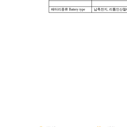
배터리종류 Battery type
납축전지, 리튬인산철배터리, 