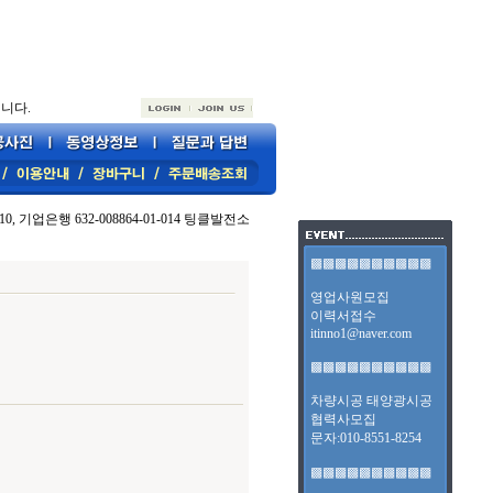
니다.
10, 기업은행 632-008864-01-014 팅클발전소
▩▩▩▩▩▩▩▩▩▩
영업사원모집
이력서접수
itinno1@naver.com
▩▩▩▩▩▩▩▩▩▩
차량시공 태양광시공
협력사모집
문자:010-8551-8254
▩▩▩▩▩▩▩▩▩▩