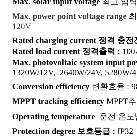
Max. solar input voltage
최고 입
Max. power point voltage range
최
120V
Rated charging current
정격 충전전
Rated load current 정격출력 :
100
Max. photovoltaic system input p
1320W/12V, 2640
W/24V, 5280W/4
Conversion efficiency
변환효율 : 9
MPPT tracking efficiency
MPPT추적
Operating temperature
운전 온도범
Protection degree 보호등급 :
IP32