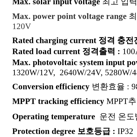
Max. solar input voltage
최고 입
Max. power point voltage range
최
120V
Rated charging current
정격 충전전
Rated load current 정격출력 :
100
Max. photovoltaic system input p
1320W/12V, 2640
W/24V, 5280W/4
Conversion efficiency
변환효율 : 9
MPPT tracking efficiency
MPPT추적
Operating temperature
운전 온도범
Protection degree 보호등급 :
IP32