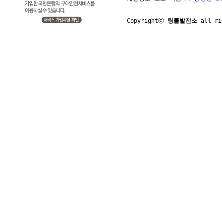
Copyrightⓒ 
팅클발전소
 all ri