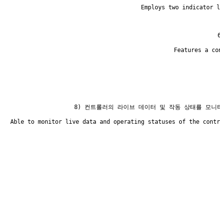
   Employs two indicator l
   Features a co
8) 컨트롤러의 라이브 데이터 및 작동 상태를 모니
   Able to monitor live data and operating statuses of the contr
 