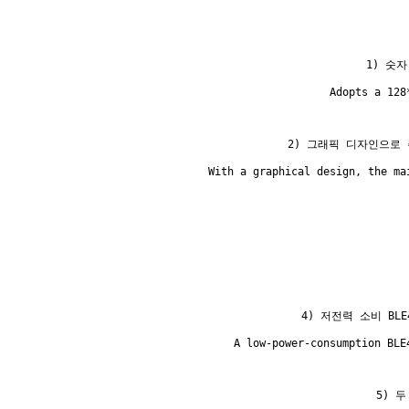
1) 숫
   Adopts a 128
2) 그래픽 디자인으로
   With a graphical design, the ma
4) 저전력 소비 BL
   A low-power-consumption BLE
5) 