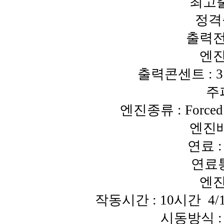
최고출력
정격출
출력전압
엔진
출력콘센트 : 3구
주파
엔진종류 : Forced A
엔진배기
연료 :
연료통 
엔진
작동시간 : 10시간 4/1 L
시동방식 : 자동