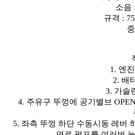
소음 :
규격 : 75
중
1. 
2. 
3. 가
4. 주유구 뚜껑에 공기밸브 OP
5. 좌측 뚜껑 하단 수동시동 레버
연료 펌프를 여러번 