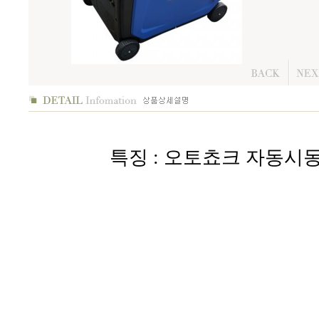
특징 : 오토쵸크 자동시동,