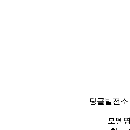
팅클발전소 
모델명 