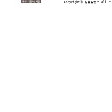
Copyrightⓒ 
팅클발전소
 all ri