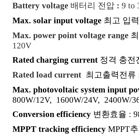
Battery voltage
배터리 전압
:
9 to 
Max. solar input voltage
최고 입
Max. power point voltage range
최
120V
Rated charging current
정격 충전전류
Rated load current
최고출력전류 : 
Max. photovoltaic system input p
800W/12V, 160
0W/24V, 2400W/36
Conversion efficiency
변환효율 : 9
MPPT tracking efficiency
MPPT추적