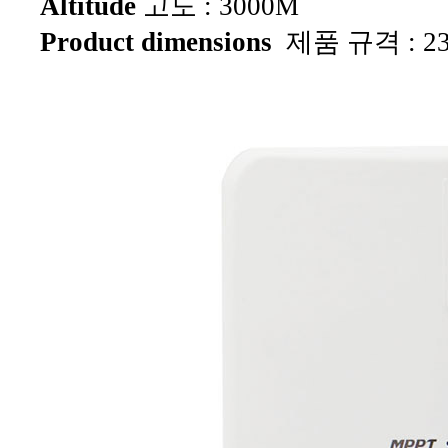
Altitude
고도 : 3000M
Product dimensions
제품 규격 :
2