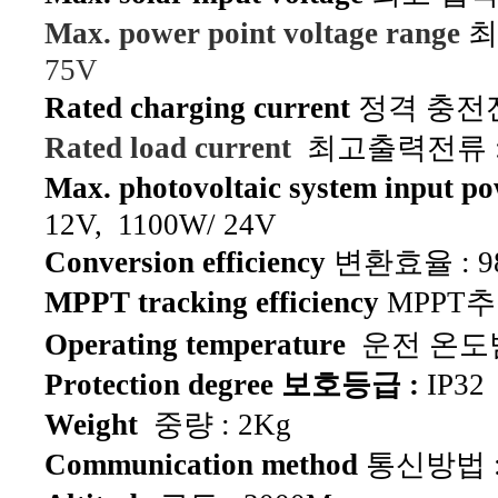
Max. power point voltage range
최
75V
Rated charging current
정격 충전전류
Rated load current
최고출력전류 : 
Max. photovoltaic system input p
12V, 110
0W/ 24V
Conversion efficiency
변환효율 : 9
MPPT tracking efficiency
MPPT추적
Operating temperature
운전 온도범
Protection degree 보호등급 :
IP32
Weight
중량 : 2Kg
Communication method
통신방법 : 