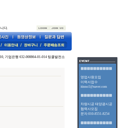
니다.
10, 기업은행 632-008864-01-014 팅클발전소
▩▩▩▩▩▩▩▩▩▩
영업사원모집
이력서접수
itinno1@naver.com
▩▩▩▩▩▩▩▩▩▩
차량시공 태양광시공
협력사모집
문자:010-8551-8254
▩▩▩▩▩▩▩▩▩▩