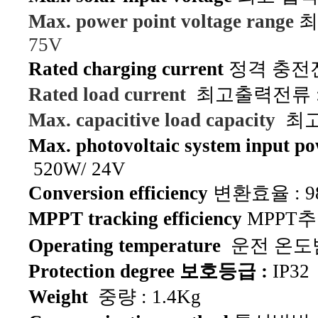
Max. power point voltage range
최
75V
Rated charging current
정격 충전전류
Rated load current
최고출력전류 : 
Max. capacitive load capacity
최고
Max. photovoltaic system input p
520W/ 24V
Conversion efficiency
변환효율 : 9
MPPT tracking efficiency
MPPT추적
Operating temperature
운전 온도범
Protection degree 보호등급 :
IP32
Weight
중량 : 1.4Kg