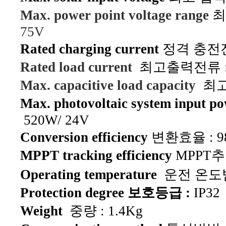
Max. power point voltage range
최
75V
Rated charging current
정격 충전전류
Rated load current
최고출력전류 : 
Max. capacitive load capacity
최고
Max. photovoltaic system input p
520W/ 24V
Conversion efficiency
변환효율 : 9
MPPT tracking efficiency
MPPT추적
Operating temperature
운전 온도범
Protection degree 보호등급 :
IP32
Weight
중량 : 1.4Kg