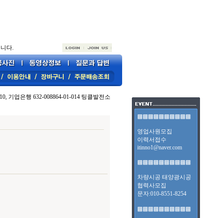
니다.
10, 기업은행 632-008864-01-014 팅클발전소
▩▩▩▩▩▩▩▩▩▩
영업사원모집
이력서접수
itinno1@naver.com
▩▩▩▩▩▩▩▩▩▩
차량시공 태양광시공
협력사모집
문자:010-8551-8254
▩▩▩▩▩▩▩▩▩▩