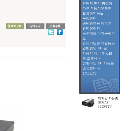
인버터 전기 파형에
따른 작동여부확인
필요한제품들:
음향장비
냉난방겸용 에어컨
인덕션렌지
온수매트,다기능전기
요
안정기달린 메탈등은
일반형인버터로
사용시 에러가 있을
수 있습니다.
정현파인버터사용을
권장합니다.
상담요망
디지털 자동충
전기AP-
1215/12V