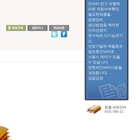
인버터 전기 파형에
따른 작동여부확인
필요한제품들:
음향장비
냉난방겸용 에어컨
인덕션렌지
온수매트,다기능전기
요
안정기달린 메탈등은
일반형인버터로
사용시 에러가 있을
수 있습니다.
정현파인버터사용을
권장합니다.
상담요망
팅클 파워인버
터Ti-700-12