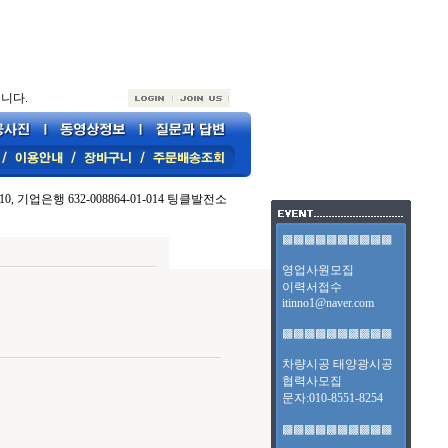
니다.
10, 기업은행 632-008864-01-014 팅클발전소
▩▩▩▩▩▩▩▩▩▩
영업사원모집
이력서접수
itinno1@naver.com
▩▩▩▩▩▩▩▩▩▩
차량시공 태양광시공
협력사모집
문자:010-8551-8254
▩▩▩▩▩▩▩▩▩▩