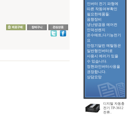
인버터 전기 파형에
따른 작동여부확인
필요한제품들:
음향장비
냉난방겸용 에어컨
인덕션렌지
온수매트,다기능전기
요
안정기달린 메탈등은
일반형인버터로
사용시 에러가 있을
수 있습니다.
정현파인버터사용을
권장합니다.
상담요망
디지털 자동충
전기 TP-3612
전류..