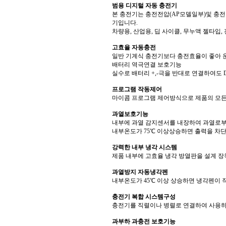
범용 디지털 자동 충전기
본 충전기는 충전전압(AP모델일부)및 충전
기입니다.
차량용, 산업용, 딥 사이클, 무누액 젤타
고효율 자동충전
일반 기계식 충전기보다 충전효율이 좋아 
배터리 역극연결 보호기능
실수로 배터리 +,-극을 반대로 연결하여도
프로그램 작동제어
마이콤 프로그램 제어방식으로 제품의 모든
과열보호기능
내부에 과열 감지센서를 내장하여 과열로부
내부온도가 75℃ 이상상승하면 출력을 차단
강력한 내부 냉각 시스템
제품 내부에 고효율 냉각 방열판을 설계 
과열방지 자동냉각펜
내부온도가 45℃ 이상 상승하면 냉각펜이
충전기 복합 시스템구성
충전기를 직렬이나 병렬로 연결하여 사용하실 수 있
과부하 과충전 보호기능