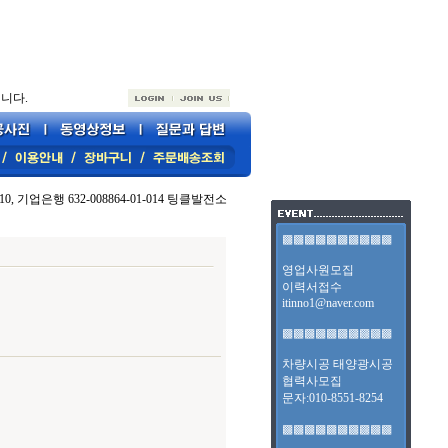
니다.
10, 기업은행 632-008864-01-014 팅클발전소
▩▩▩▩▩▩▩▩▩▩
영업사원모집
이력서접수
itinno1@naver.com
▩▩▩▩▩▩▩▩▩▩
차량시공 태양광시공
협력사모집
문자:010-8551-8254
▩▩▩▩▩▩▩▩▩▩