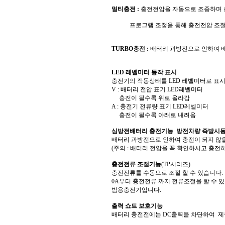
멀티충전 :
충전전압을 자동으로 조종하며 충
프로그램 조정을 통해 충전전압 조절 및
TURBO충전 :
배터리 과방전으로 인하여 배
LED 레벨미터 동작 표시
충전기의 작동상태를 LED 레벨미터로 표
V : 배터리 전압 표기 LED레벨미터
충전이 될수록 위로 올라감
A : 충전기 전류량 표기 LED레벨미터
충전이 될수록 아래로 내려옴
심방전배터리 충전기능 방전차량 즉발시
배터리 과방전으로 인하여 충전이 되지 않을때
(주의 : 배터리 전압을 꼭 확인하시고 충전하세
충전전류 조절기능
(TP시리즈)
충전전류를 수동으로 조절 할 수 있습니다.
0A부터 충전전류 까지 전류조절을 할 수 있
범용충전기입니다.
출력 쇼트 보호기능
배터리 충전전에는 DC출력을 차단하여 제