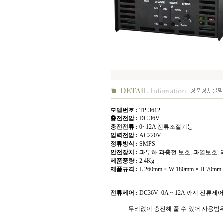
모델번호 :
TP-3612
충전전압 :
DC 36V
충전전류 :
0~12A 전류조절기능
입력전압 :
AC220V
정류방식 :
SMPS
안전장치 :
과부하 과충전 보호, 과열보호,
제품중량 :
2.4Kg
제품규격 :
L 260mm × W 180mm × H 70mm
전류제어 :
DC36V 0A ~ 12A 까지 전
무리없이 충전해 줄 수 있어 사용범위를